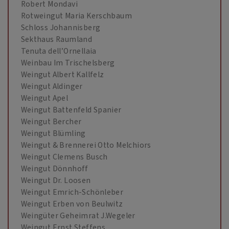
Robert Mondavi
Rotweingut Maria Kerschbaum
Schloss Johannisberg
Sekthaus Raumland
Tenuta dell’Ornellaia
Weinbau Im Trischelsberg
Weingut Albert Kallfelz
Weingut Aldinger
Weingut Apel
Weingut Battenfeld Spanier
Weingut Bercher
Weingut Blümling
Weingut & Brennerei Otto Melchiors
Weingut Clemens Busch
Weingut Dönnhoff
Weingut Dr. Loosen
Weingut Emrich-Schönleber
Weingut Erben von Beulwitz
Weingüter Geheimrat J.Wegeler
Weingut Ernst Steffens