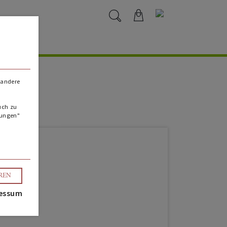
 andere
uch zu
lungen"
EREN
essum