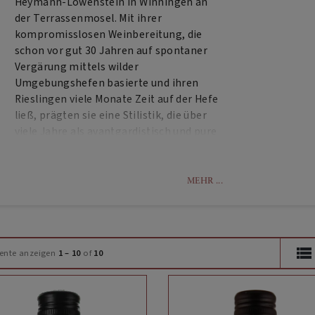
Heymann-Löwenstein in Winningen an
der Terrassenmosel. Mit ihrer
kompromisslosen Weinbereitung, die
schon vor gut 30 Jahren auf spontaner
Vergärung mittels wilder
Umgebungshefen basierte und ihren
Rieslingen viele Monate Zeit auf der Hefe
ließ, prägten sie eine Stilistik, die über
viele Jahre als avantgardistisch und pure
Provokation abgetan wurde. Sie
praktizierten eine Qualität, die sich am
Geschmack und nicht an technischen
MEHR ...
Trends, simplen Rezepten, bequemen
Geschmacksmoden oder offizieller
Doktrin orientierte. Heute werden sie als
Vordenker und Vorbilder einer neuen
ente anzeigen
1 – 10
of
10
Winzergeneration gefeiert, die ihre
Zukunft in der Tradition einer
vortechnischen, „überlieferten“,
defensiven Weinbereitung mit