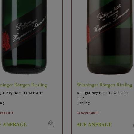
inger Röttgen Riesling
Winninger Röttgen Riesling
gut Heymann-Löwenstein
Weingut Heymann-Löwenstein
2022
ing
Riesling
erkauft
Ausverkauft
F ANFRAGE
AUF ANFRAGE