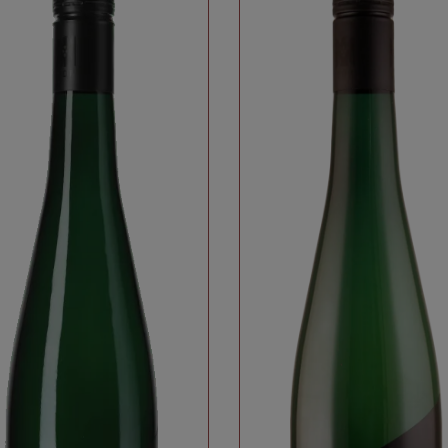
schonenden, naturgemäßen
Anbaumethoden im Weinberg sieht.
Reinhard Löwenstein trennt seine Weine
konsequent in zwei Kategorien: edelsüße
Weine, die auch die entsprechenden
Prädikate tragen, und trocken
schmeckende Weine, bei denen auf
Prädikate verzichtet wird, aber auch auf
jegliche Geschmackshinweise (trocken,
halbtrocken) auf dem Etikett. Inzwischen
haben Reinhard und Cornelia an die 14.
Generation übergeben – Sarah
Löwenstein verbindet mit den Eltern die
ganzheitliche Sicht auf den Wein und das
Terroir.