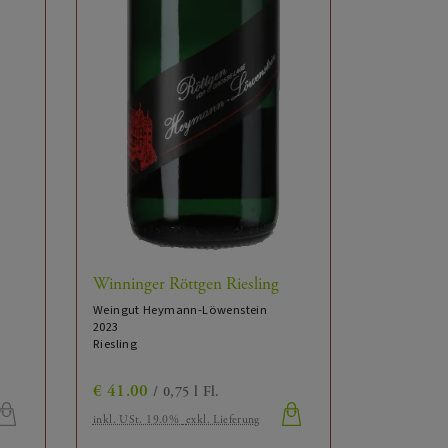
Winninger Röttgen Riesling
Weingut Heymann-Löwenstein
2023
Riesling
€
41.00
/ 0,75 l Fl.
inkl. USt. 19.0%
exkl. Lieferung