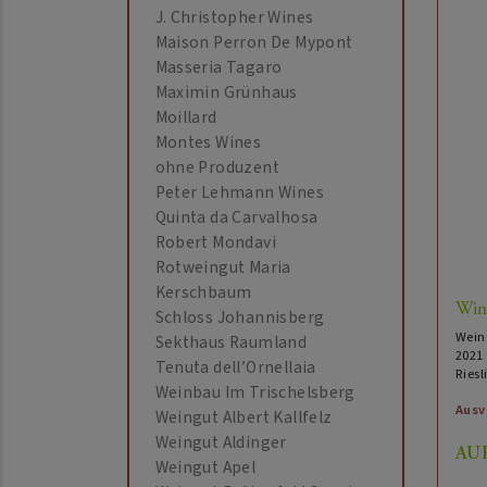
J. Christopher Wines
Maison Perron De Mypont
Masseria Tagaro
Maximin Grünhaus
Moillard
Montes Wines
ohne Produzent
Peter Lehmann Wines
Quinta da Carvalhosa
Robert Mondavi
Rotweingut Maria
Kerschbaum
Winn
Schloss Johannisberg
Wein
Sekthaus Raumland
2021
Tenuta dell’Ornellaia
Riesl
Weinbau Im Trischelsberg
Ausv
Weingut Albert Kallfelz
Weingut Aldinger
AU
Weingut Apel