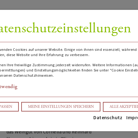
tenschutzeinstellungen
wenden Cookies auf unserer Website. Einige von ihnen sind essenziell, während
fen, diese Website und Ihre Erfahrung zu verbessern.
nstein
nen Ihre freiwillige Zustimmung jederzeit widerrufen. Weitere Informationen (a
ermittlungen) und Einstellungsmöglichkeiten finden Sie unter "Cookie Einstel
unseren Datenschutzhinweisen.
twendig
Details
PASSEN
MEINE EINSTELLUNGEN SPEICHERN
ALLE AKZEPTI
Es gibt nicht viele Weingüter in
Deutschland, die über Jahrzehnte hinweg
Datenschutz
Impr
so visionär und konsequent agierten, wie
das Weingut von Cornelia und Reinhard