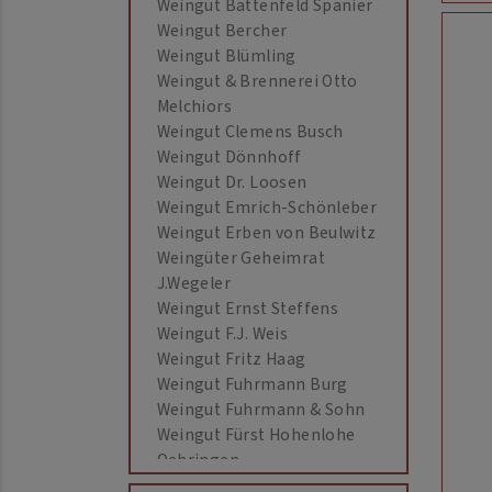
Weingut Battenfeld Spanier
Weingut Bercher
Weingut Blümling
Weingut & Brennerei Otto
Melchiors
Weingut Clemens Busch
Weingut Dönnhoff
Weingut Dr. Loosen
Weingut Emrich-Schönleber
Weingut Erben von Beulwitz
Weingüter Geheimrat
J.Wegeler
Weingut Ernst Steffens
Weingut F.J. Weis
Weingut Fritz Haag
Weingut Fuhrmann Burg
Weingut Fuhrmann & Sohn
Weingut Fürst Hohenlohe
Oehringen
Weingut Heinrich Basten