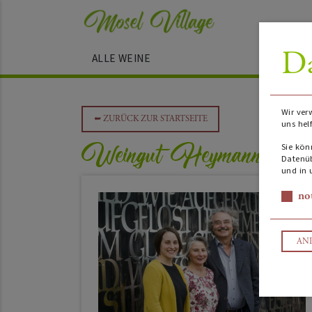
Da
ALLE WEINE
Wir ver
➥
ZURÜCK ZUR STARTSEITE
uns hel
Weingut Heymann-Löwe
Sie kön
Datenüb
und in 
no
AN