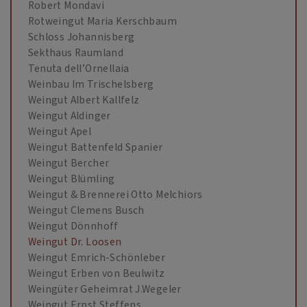
Robert Mondavi
Rotweingut Maria Kerschbaum
Schloss Johannisberg
Sekthaus Raumland
Tenuta dell’Ornellaia
Weinbau Im Trischelsberg
Weingut Albert Kallfelz
Weingut Aldinger
Weingut Apel
Weingut Battenfeld Spanier
Weingut Bercher
Weingut Blümling
Weingut & Brennerei Otto Melchiors
Weingut Clemens Busch
Weingut Dönnhoff
Weingut Dr. Loosen
Weingut Emrich-Schönleber
Weingut Erben von Beulwitz
Weingüter Geheimrat J.Wegeler
Weingut Ernst Steffens