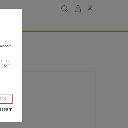
 andere
uch zu
lungen"
EREN
essum