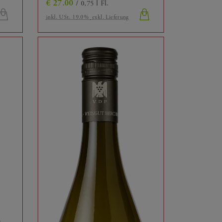
€
27.00
/ 0,75 l Fl.
inkl. USt. 19.0%
exkl. Lieferung