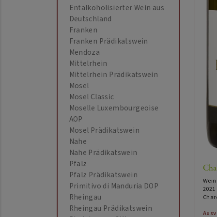
Entalkoholisierter Wein aus
Deutschland
Franken
Franken Prädikatswein
Mendoza
Mittelrhein
Mittelrhein Prädikatswein
Mosel
Mosel Classic
Moselle Luxembourgeoise
AOP
Mosel Prädikatswein
Nahe
Nahe Prädikatswein
Pfalz
Cha
Pfalz Prädikatswein
Wein
Primitivo di Manduria DOP
2021
Rheingau
Char
Rheingau Prädikatswein
Ausv