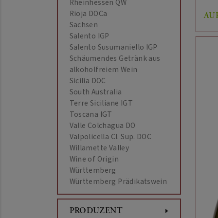
Rheinhessen QW
Rioja DOCa
AU
Sachsen
Salento IGP
Salento Susumaniello IGP
Schäumendes Getränk aus
alkoholfreiem Wein
Sicilia DOC
South Australia
Terre Siciliane IGT
Toscana IGT
Valle Colchagua DO
Valpolicella Cl. Sup. DOC
Willamette Valley
Wine of Origin
Württemberg
Württemberg Prädikatswein
PRODUZENT