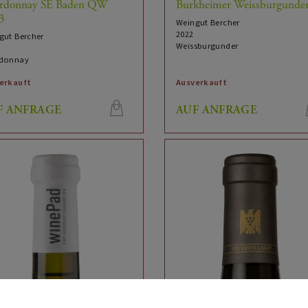
rdonnay SE Baden QW
Burkheimer Weissburgunde
3
Weingut Bercher
2022
gut Bercher
Weissburgunder
donnay
erkauft
Ausverkauft
F ANFRAGE
AUF ANFRAGE