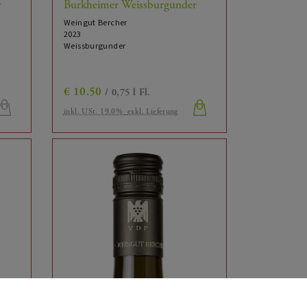
r
Burkheimer Weissburgunder
Weingut Bercher
2023
Weissburgunder
€
10.50
/ 0,75 l Fl.
inkl. USt. 19.0%
exkl. Lieferung