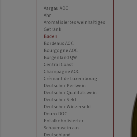
Aargau AOC
Ahr
Aromatisiertes weinhaltiges
Getränk
Baden
Bordeaux AOC
Bourgogne AOC
Burgenland QW
Central Coast
Champagne AOC
Crémant de Luxembourg
Deutscher Perlwein
Deutscher Qualitätswein
Deutscher Sekt
Deutscher Winzersekt
Douro DOC
Entalkoholisierter
Schaumwein aus
Deutschland