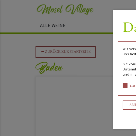
Da
ALLE WEINE
Wir ver
➥
ZURÜCK ZUR STARTSEITE
uns hel
Baden
Sie kön
Datenüb
und in 
no
AN