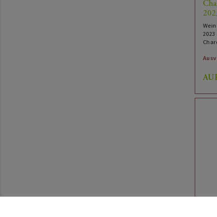
Cha
202
Wein
2023
Char
Ausv
AU