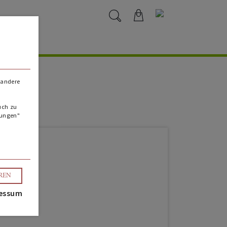
 andere
uch zu
lungen"
EREN
essum