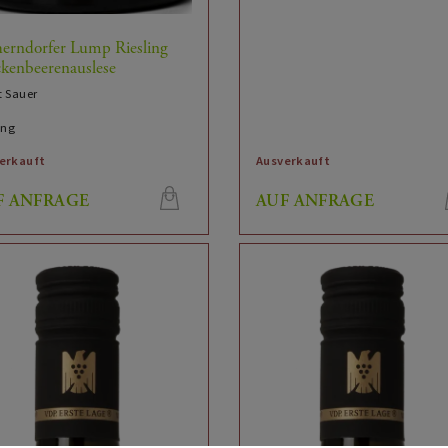
herndorfer Lump Riesling
kenbeerenauslese
t Sauer
ing
erkauft
Ausverkauft
F ANFRAGE
AUF ANFRAGE