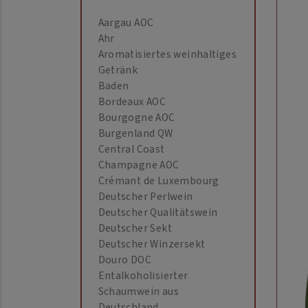
Aargau AOC
Ahr
Aromatisiertes weinhaltiges
Getränk
Baden
Bordeaux AOC
Bourgogne AOC
Burgenland QW
Central Coast
Champagne AOC
Crémant de Luxembourg
Deutscher Perlwein
Deutscher Qualitätswein
Deutscher Sekt
Deutscher Winzersekt
Douro DOC
Entalkoholisierter
Schaumwein aus
Deutschland