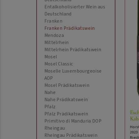
Entalkoholisierter Wein aus
Deutschland
Franken
Franken Prädikatswein
Mendoza
Mittelrhein
Mittelrhein Prädikatswein
Mosel
Mosel Classic
Moselle Luxembourgeoise
AOP
Mosel Prädikatswein
Nahe
Nahe Prädikatswein
Pfalz
Esc
Pfalz Prädikatswein
Kabi
Primitivo di Manduria DOP
Hors
Rheingau
2023
Rheingau Prädikatswein
Riesl