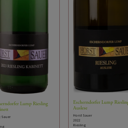
Escherndorfer Lump Rieslin
herndorfer Lump Riesling
Auslese
nett
Horst Sauer
t Sauer
2022
Riesling
ing