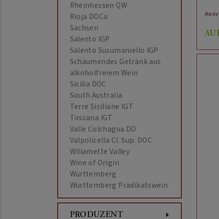
Rheinhessen QW
Ausv
Rioja DOCa
Sachsen
AU
Salento IGP
Salento Susumaniello IGP
Schäumendes Getränk aus
alkoholfreiem Wein
Sicilia DOC
South Australia
Terre Siciliane IGT
Toscana IGT
Valle Colchagua DO
Valpolicella Cl. Sup. DOC
Willamette Valley
Wine of Origin
Württemberg
Württemberg Prädikatswein
PRODUZENT