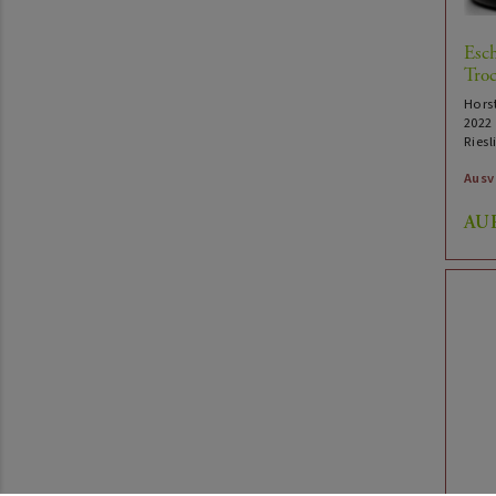
Esc
Troc
Hors
2022
Riesl
Ausv
AU