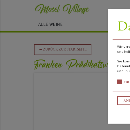
Da
ALLE WEINE
Wir ver
➥
ZURÜCK ZUR STARTSEITE
uns hel
Franken Prädikatswein
Sie kön
Datenüb
und in 
no
AN