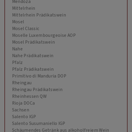
Mendoza
Mittelrhein
Mittelrhein Prädikatswein
Mosel
Mosel Classic
Moselle Luxembourgeoise AOP
Mosel Prädikatswein
Nahe
Nahe Prädikatswein
Pfalz
Pfalz Prädikatswein
Primitivo di Manduria DOP
Rheingau
Rheingau Prädikatswein
Rheinhessen QW
Rioja DOCa
Sachsen
Salento IGP
Salento Susumaniello IGP
Schäumendes Getränk aus alkoholfreiem Wein