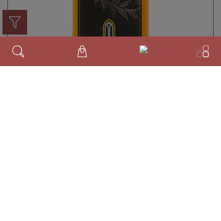
Passito di Zibibbo
Azienda Agricola Ferreri & Bianco
Muscat d’Alexandrie
Terre Siciliane IGT
Ausverkauft