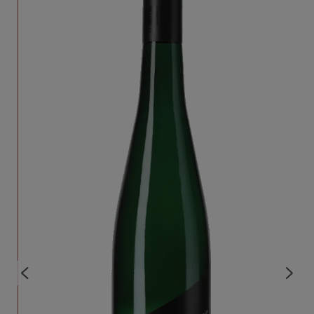
dort, wo in der Nachbargemeinde Kobern die
Lagen Fahrberg und Weißenberg
zusammentreffen. Hier ist das Gestein
dunkelblau und hat eine glatte Oberfläche, die an
Schiefertafeln erinnert. Im Dialekt sagt man
dort, der Fels sei 'faul', weil er durch seinen
hohen Tongehalt sehr schnell verwittert. Gut für
den Boden - schlecht für die Weinbergsmauern.
Meist vor 200 Jahren in der preußischen Blütezeit
nach Napoleon errichtet, sind viele von ihnen
heute eingestürzt, während die Mauern in der
Nachbarschaft aus quarzithaltigerem Schiefer
oft noch stehen. Von den tonhaltigen Felsen
dieser Weinberge sublimieren die Reben eine
ganz eigene, kühlere mineralische Struktur ins
Glas. In Abgrenzung zu den "Schieferterrassen"
nennt das Weingut die Weine dieser ERSTEN LAGE
daher "von blauem Schiefer".
Deutschland
Land: