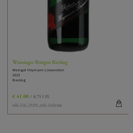
Mosel
Herkunftsregion:
Terrassenmosel
Gebiet:
Weingut Heymann-Löwenstein
Produzent:
Weißwein
Kategorie:
saftig, harmonisch, elegant
Weincharakter:
Winninger Röttgen Riesling
Mosel QW
Appellation:
Weingut Heymann-Löwenstein
2023
Weißwein
Glas:
Riesling
Riesling
Premiumglas:
€
41.00
/ 0,75 l Fl.
6
optimale Trinktemperatur (°C), von:
inkl. USt. 19.0%
exkl. Lieferung
8
optimale Trinktemperatur (°C), bis:
1
Optimale Trinkreife (Jahre nach der Ernte) von: