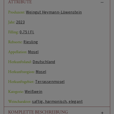
ATTRIBUTE
Weingut Heymann-Löwenstein
Produzent:
2023
Jahr:
0,75 l Fl.
Filling:
Riesling
Rebsorte:
Mosel
Appellation:
Deutschland
Herkunftsland:
Mosel
Herkunftsregion:
Terrassenmosel
Herkunftsgebiet:
Weißwein
Kategorie:
saftig, harmonisch, elegant
Weincharakter:
KOMPLETTE BESCHREIBUNG