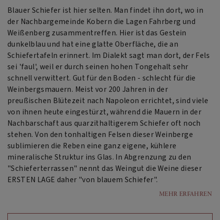
Blauer Schiefer ist hier selten. Man findet ihn dort, wo in
der Nachbargemeinde Kobern die Lagen Fahrberg und
Weißenberg zusammentreffen. Hier ist das Gestein
dunkelblau und hat eine glatte Oberfläche, die an
Schiefertafeln erinnert. Im Dialekt sagt man dort, der Fels
sei 'faul', weil er durch seinen hohen Tongehalt sehr
schnell verwittert. Gut für den Boden - schlecht für die
Weinbergsmauern. Meist vor 200 Jahren in der
preußischen Blütezeit nach Napoleon errichtet, sind viele
von ihnen heute eingestürzt, während die Mauern in der
Nachbarschaft aus quarzithaltigerem Schiefer oft noch
stehen. Von den tonhaltigen Felsen dieser Weinberge
sublimieren die Reben eine ganz eigene, kühlere
mineralische Struktur ins Glas. In Abgrenzung zu den
"Schieferterrassen" nennt das Weingut die Weine dieser
ERSTEN LAGE daher "von blauem Schiefer".
MEHR ERFAHREN