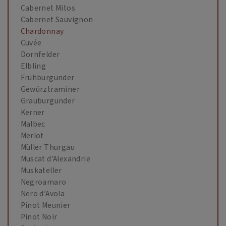
Cabernet Mitos
Cabernet Sauvignon
Chardonnay
Cuvée
Dornfelder
Elbling
Frühburgunder
Gewürztraminer
Grauburgunder
Kerner
Malbec
Merlot
Müller Thurgau
Muscat d’Alexandrie
Muskateller
Negroamaro
Nero d’Avola
Pinot Meunier
Pinot Noir