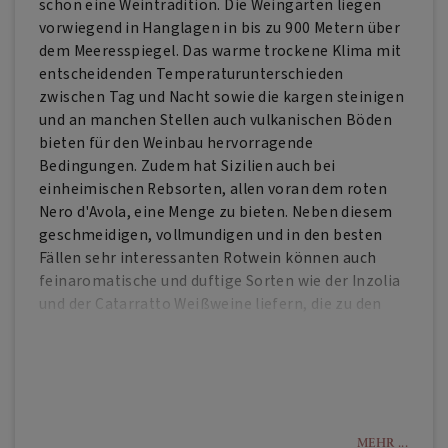
schon eine Weintradition. Die Weingärten liegen
vorwiegend in Hanglagen in bis zu 900 Metern über
dem Meeresspiegel. Das warme trockene Klima mit
entscheidenden Temperaturunterschieden
zwischen Tag und Nacht sowie die kargen steinigen
und an manchen Stellen auch vulkanischen Böden
bieten für den Weinbau hervorragende
Bedingungen. Zudem hat Sizilien auch bei
einheimischen Rebsorten, allen voran dem roten
Nero d'Avola, eine Menge zu bieten. Neben diesem
geschmeidigen, vollmundigen und in den besten
Fällen sehr interessanten Rotwein können auch
feinaromatische und duftige Sorten wie der Inzolia
und der Catarratto Weißweine liefern, die zu den
besten der Nation zählen. Daneben gibt es weitere
sehr eigenständige Spezialitäten, etwa die rote
Rebsorte Nerello Mascalese oder den Zibibbo, eine
Spielart des Muscats. Ein besonderer Wein ist der
Etna Rosso, ein Wein von den Hängen des Vulkans
Ätna, ebenso wie der edelsüße Moscato di
MEHR ...