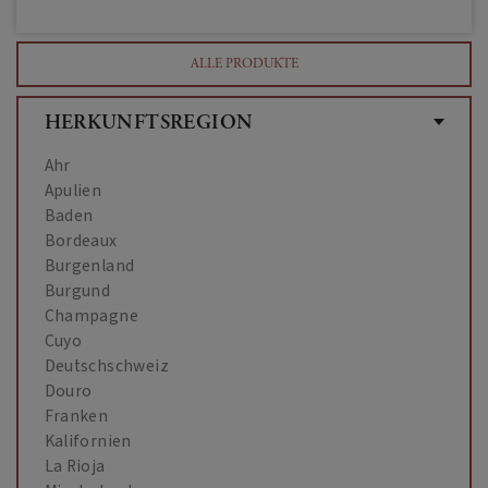
Pantelleria von der kleinen Insel Pantelleria. Auch
der traditionsreiche Marsala verdient eine
ALLE PRODUKTE
Erwähnung.
HERKUNFTSREGION
Ahr
Apulien
Baden
Bordeaux
Burgenland
Burgund
Champagne
Cuyo
Deutschschweiz
Douro
Franken
Kalifornien
La Rioja