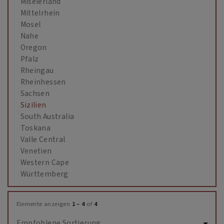
Miselerland
Mittelrhein
Mosel
Nahe
Oregon
Pfalz
Rheingau
Rheinhessen
Sachsen
Sizilien
South Australia
Toskana
Valle Central
Venetien
Western Cape
Württemberg
Elemente anzeigen
1 – 4
of
4
Empfohlene Sortierung