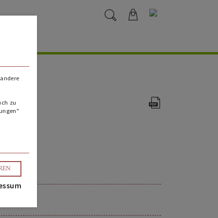
 andere
uch zu
lungen"
8
EREN
essum