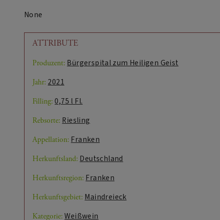
None
ATTRIBUTE
Bürgerspital zum Heiligen Geist
Produzent:
2021
Jahr:
0,75 l Fl.
Filling:
Riesling
Rebsorte:
Franken
Appellation:
Deutschland
Herkunftsland:
Franken
Herkunftsregion:
Maindreieck
Herkunftsgebiet:
Weißwein
Kategorie: