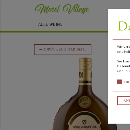
Da
ALLE WEINE
Wir ver
➥
ZURÜCK ZUR STARTSEITE
uns hel
Sie kön
Datenüb
und in 
no
AN