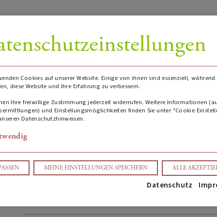
tenschutzeinstellungen
wenden Cookies auf unserer Website. Einige von ihnen sind essenziell, während
fen, diese Website und Ihre Erfahrung zu verbessern.
Würzburger Stein Riesling
nen Ihre freiwillige Zustimmung jederzeit widerrufen. Weitere Informationen (a
ermittlungen) und Einstellungsmöglichkeiten finden Sie unter "Cookie Einstel
unseren Datenschutzhinweisen.
Falstaff Bewertung: 92
Wein Plus Bewertung: 8
twendig
(0)
AUF ANFRAGE
PASSEN
MEINE EINSTELLUNGEN SPEICHERN
ALLE AKZEPTI
Datenschutz
Impr
ANFRAGE SCHREIBEN