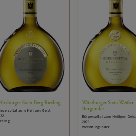
Deutschland
Land:
Franken
Herkunftsregion:
Maindreieck
Gebiet:
Bürgerspital zum Heiligen Geist
Produzent:
Weißwein
Kategorie:
saftig, harmonisch, elegant
Weincharakter:
Franken QW
Appellation:
Weißwein
Glas:
Loire
Premiumglas:
Würzburger Stein Weißer
burger Stein-Berg Riesling
Burgunder
6
optimale Trinktemperatur (°C), von:
erspital zum Heiligen Geist
Bürgerspital zum Heiligen Geist
8
ing
optimale Trinktemperatur (°C), bis:
2021
Weissburgunder
2
Optimale Trinkreife (Jahre nach der Ernte) von: