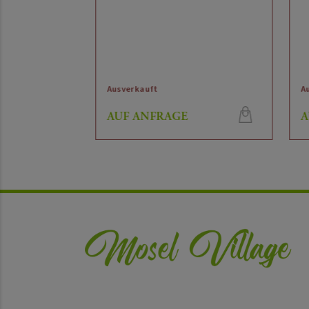
mpen 1655
Ausverkauft
Ausv
AUF ANFRAGE
AU