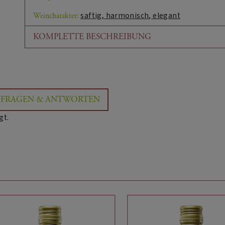
saftig, harmonisch, elegant
Weincharakter:
KOMPLETTE BESCHREIBUNG
Sensorische Beschreibung:
Feine Nase, Jasminblüten, saftige Aprikosen, Mango, r
Salzzitronen, Wiesenkräuter. Am Gaumen mit viel Trink
integrierte lebendige Säure, feine Würze, schöne Länge
FRAGEN & ANTWORTEN
- Falstaff, 07.12.2022)
gt.
Details zur Herkunft:
Vegan:
WEIN:
Details zur Herkunft:
VDP.ERSTE LAGE:
Würzburger Stein Riesling
Wein Titel: