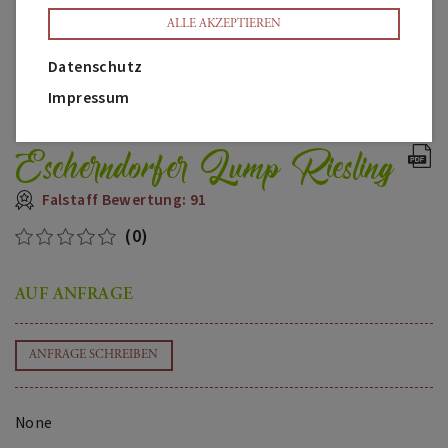
ALLE AKZEPTIEREN
Datenschutz
Impressum
Escherndorfer Lump Riesling
Falstaff Bewertung: 91
(0)
AUF ANFRAGE
ANFRAGE SCHREIBEN
None