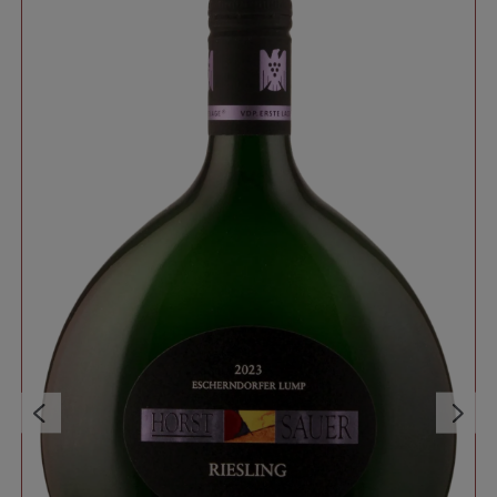
Maindreieck
Gebiet:
Horst Sauer
Produzent:
Weißwein
Kategorie:
saftig, harmonisch, elegant
Weincharakter:
Franken QW
Appellation:
Weißwein
Glas:
Riesling
Premiumglas:
7
optimale Trinktemperatur (°C), von:
9
optimale Trinktemperatur (°C), bis:
1
Optimale Trinkreife (Jahre nach der Ernte) von:
10
Optimale Trinkreife (Jahre nach der Ernte) bis: