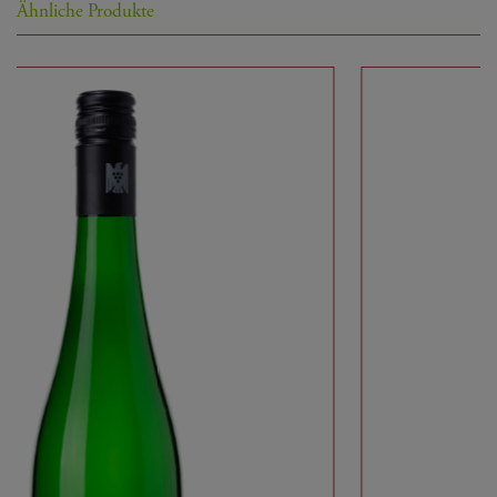
Der Name »Kapellchen« bezieht sich auf eine
Ähnliche Produkte
kleine Kapelle im Laumersheimer Kapellenberg.
Die katholische Kapelle "Zum heiligen Kreuz", die
auch Palmenkapelle genannt wird, erinnert an
das untergegangene Dorf Berghaselbach, dass
einst an dieser Stelle lag und um 1733 verlassen
wurde und damit von der Landkarte verschwand.
Deutschland
Land:
Pfalz
Herkunftsregion:
Mittelhaardt / Weinstrasse
Gebiet:
Weingut Knipser
Produzent:
Weißwein
Kategorie:
frisch-fruchtig, zart, beschwingt
Weincharakter:
Pfalz QW
Appellation: