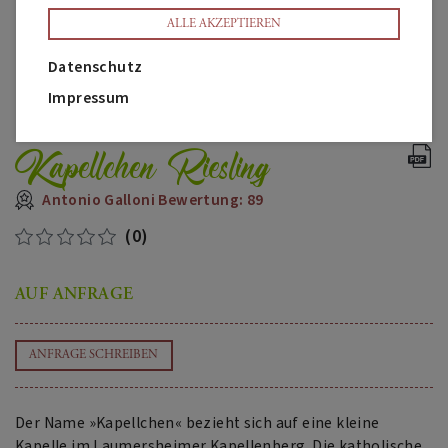
ALLE AKZEPTIEREN
Datenschutz
Impressum
Kapellchen Riesling
Antonio Galloni Bewertung: 89
(0)
AUF ANFRAGE
ANFRAGE SCHREIBEN
Der Name »Kapellchen« bezieht sich auf eine kleine
Kapelle im Laumersheimer Kapellenberg. Die katholische