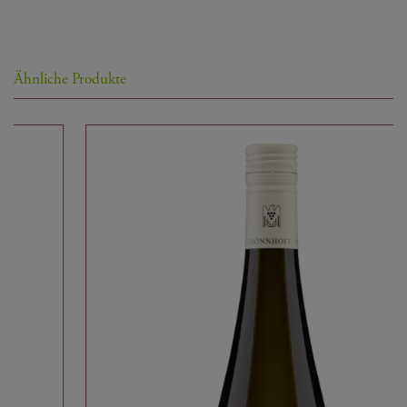
Details zur Herkunft:
VDP.GROSSE LAGE:
Ähnliche Produkte
Niederhäuser Hermannshöhle Riesling
Wein Titel:
Spätlese
Wissenswert:
Namengeber dieser grandiosen Lage ist ein
kleiner Bergwerksstollen - eine Höhle - im
Mittelteil des Berges. Das Wort Hermann leitet
sich von Hermes, dem römischen Schutzgott der
Boten und Reisenden, ab und ist wahrscheinlich
ein Hinweis auf eine alte Kultstätte.
Deutschland
Land:
Nahe
Herkunftsregion:
Nahetal
Gebiet:
Weingut Dönnhoff
Produzent: