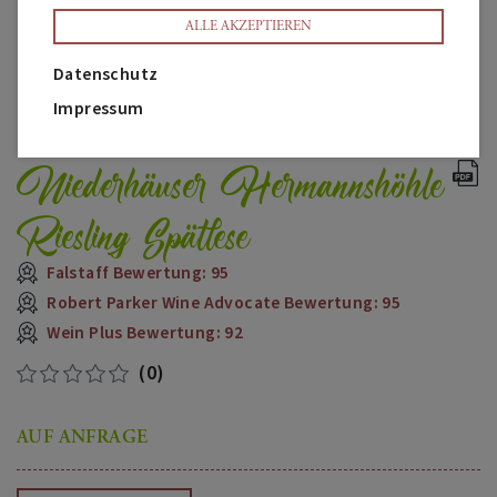
ALLE AKZEPTIEREN
Datenschutz
Impressum
Niederhäuser Hermannshöhle
Riesling Spätlese
Falstaff Bewertung: 95
Robert Parker Wine Advocate Bewertung: 95
Wein Plus Bewertung: 92
(0)
AUF ANFRAGE