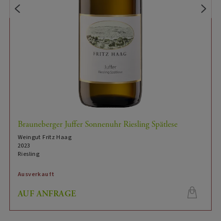
Sauternes
Premiumglas:
8
optimale Trinktemperatur (°C), von:
10
optimale Trinktemperatur (°C), bis:
3
Optimale Trinkreife (Jahre nach der Ernte) von:
25
Optimale Trinkreife (Jahre nach der Ernte) bis:
Asiatischer Pastasalat,
Speiseempfehlung:
Gänseleber- / Wildpastete, Kürbiscremesuppe,
 Riesling Spätlese
Weichkäse mit Rotschmiere, Weichkäse mild, Eis
& Parfait mit süßen Komponenten, gebackene
Früchte, Souffle, Crêpe & Pfannkuchen, Kuchen &
Tartes
Ausverkauft
Riesling
Rebsorte:
AUF ANFRAGE
Grauer und blauer Devonschiefer mit
Boden:
Eiseneinschlüssen.