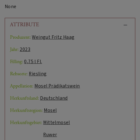
None
ATTRIBUTE
Weingut Fritz Haag
Produzent:
2023
Jahr:
0,75 l Fl.
Filling:
Riesling
Rebsorte:
Mosel Prädikatswein
Appellation:
Deutschland
Herkunftsland:
Mosel
Herkunftsregion:
Mittelmosel
Herkunftsgebiet:
Ruwer
Herkunftsgebiet: