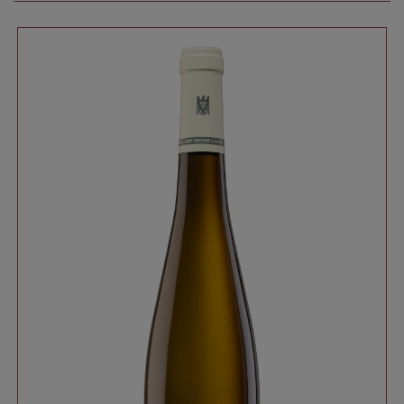
Details zur Herkunft:
VDP.GROSSE LAGE:
Brauneberger Juffer Sonnenuhr 
Brauneberger Juffer Sonnenuhr
Wein Titel:
Weingut Fritz Haag
Riesling Auslese
2012
Riesling
Deutschland
Land:
Mosel
Herkunftsregion:
Mittelmosel
Gebiet:
Weingut Fritz Haag
Produzent:
Dessertwein
Kategorie:
edelsüß
Weincharakter:
Mosel Prädikatswein
Appellation:
Süßwein
Glas: