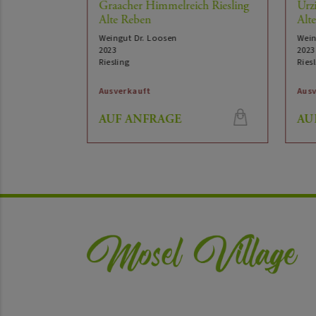
esling Alte
Graacher Himmelreich Riesling
Ürzi
Alte Reben
Alt
Weingut Dr. Loosen
Wein
2023
2023
Riesling
Riesl
Ausverkauft
Ausv
AUF ANFRAGE
AU