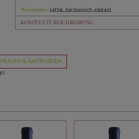
saftig, harmonisch, elegant
Weincharakter:
KOMPLETTE BESCHREIBUNG
Sensorische Beschreibung:
Eine Fülle von Zitronenblüten- und Johannisbeeraro
schlanken trockenen Moselriesling attraktiv und span
eleganten, kompakten, mittelkräftigen Gaumen steige
FRAGEN & ANTWORTEN
langen, spritzigen Abgang. (James Suckling)
gt.
WEIN:
Details zur Herkunft:
VDP.GROSSES GEWÄCHS:
Niederberg Helden Riesling
Wein Titel:
Deutschland
Land:
Mosel
Herkunftsregion: