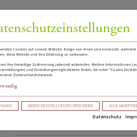
tenschutzeinstellungen
wenden Cookies auf unserer Website. Einige von ihnen sind essenziell, während
fen, diese Website und Ihre Erfahrung zu verbessern.
Niederberg Helden Riesling
nen Ihre freiwillige Zustimmung jederzeit widerrufen. Weitere Informationen (a
ermittlungen) und Einstellungsmöglichkeiten finden Sie unter "Cookie Einstel
unseren Datenschutzhinweisen.
James Suckling Bewertung: 96
twendig
(0)
AUF ANFRAGE
PASSEN
MEINE EINSTELLUNGEN SPEICHERN
ALLE AKZEPTI
Datenschutz
Impr
ANFRAGE SCHREIBEN