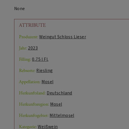
None
ATTRIBUTE
Weingut Schloss Lieser
Produzent:
2023
Jahr:
0,75 l Fl.
Filling:
Riesling
Rebsorte:
Mosel
Appellation:
Deutschland
Herkunftsland:
Mosel
Herkunftsregion:
Mittelmosel
Herkunftsgebiet:
Weißwein
Kategorie: