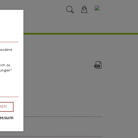
 andere
uch zu
lungen"
EREN
essum