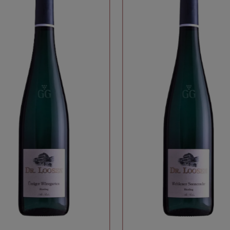
Mittelmosel
Gebiet:
Weingut Schloss Lieser
Produzent:
Weißwein
Kategorie:
saftig, harmonisch, elegant
Weincharakter:
Mosel QW
Appellation:
Weißwein
Glas:
Riesling
Premiumglas:
8
optimale Trinktemperatur (°C), von:
10
optimale Trinktemperatur (°C), bis:
3
Optimale Trinkreife (Jahre nach der Ernte) von:
15
Optimale Trinkreife (Jahre nach der Ernte) bis: