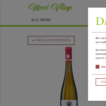
Da
ALLE WEINE
Wir ver
➥
ZURÜCK ZUR STARTSEITE
uns hel
Sie kön
Datenüb
und in 
no
AN