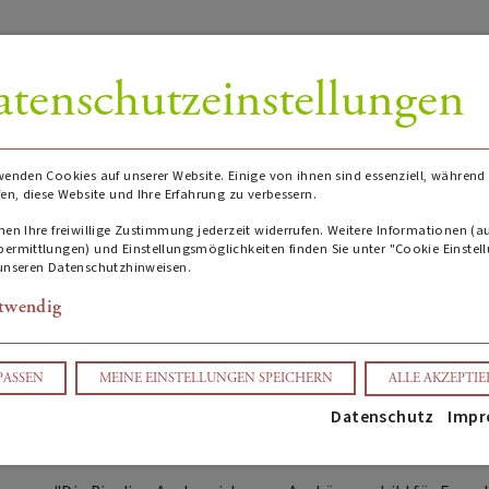
tenschutzeinstellungen
wenden Cookies auf unserer Website. Einige von ihnen sind essenziell, während
fen, diese Website und Ihre Erfahrung zu verbessern.
Ellenzer Rüberberger Domherr
nen Ihre freiwillige Zustimmung jederzeit widerrufen. Weitere Informationen (a
ermittlungen) und Einstellungsmöglichkeiten finden Sie unter "Cookie Einstel
unseren Datenschutzhinweisen.
(0)
twendig
AUF ANFRAGE
PASSEN
MEINE EINSTELLUNGEN SPEICHERN
ALLE AKZEPTI
Datenschutz
Impr
ANFRAGE SCHREIBEN