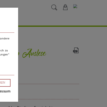
 andere
enberg Auslese
uch zu
lungen"
EREN
essum