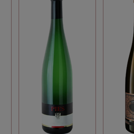
Deutschland
Land:
Mosel
Herkunftsregion:
Terrassenmosel
Gebiet:
Weingut Fuhrmann & Sohn
Produzent:
Dessertwein
Kategorie:
edelsüß
Weincharakter:
Mosel Prädikatswein
Appellation:
Süßwein
Glas:
Riesling
Premiumglas:
7
optimale Trinktemperatur (°C), von:
9
optimale Trinktemperatur (°C), bis: