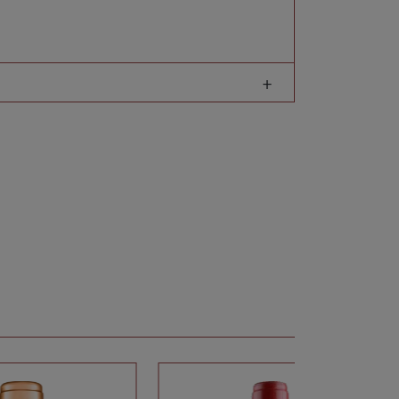
slese wunderschön zur Schau stellt. Er
 opulente Aromen von reifen tropischen
 Akzente von Honig und florale Noten. Die
ine präzise und lebendige Säure.
slese
ans des milden Rieslings. Er wächst in
n der Lage “Rüberberger Domherrenberg”
unser Herzblut und das schmeckt man auch…"