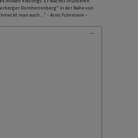
des milden Rieslings. Er wächst in unseren
überberger Domherrenberg” in der Nähe von
as schmeckt man auch…" - Arno Fuhrmann -