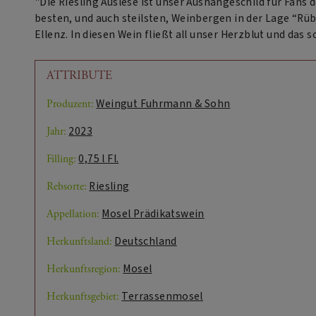
"Die Riesling Auslese ist unser Aushängeschild für Fans 
besten, und auch steilsten, Weinbergen in der Lage “R
Ellenz. In diesen Wein fließt all unser Herzblut und d
ATTRIBUTE
Weingut Fuhrmann & Sohn
Produzent:
2023
Jahr:
0,75 l Fl.
Filling:
Riesling
Rebsorte:
Mosel Prädikatswein
Appellation:
Deutschland
Herkunftsland:
Mosel
Herkunftsregion:
Terrassenmosel
Herkunftsgebiet: