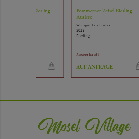
Riesling
Pommerner Zeisel Riesling
Terr
Auslese
Wein
2022
Weingut Leo Fuchs
Riesl
2018
Riesling
Ausverkauft
Ausv
AUF ANFRAGE
AU