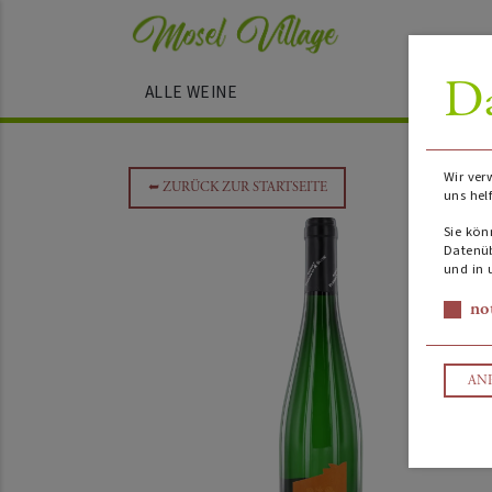
Da
ALLE WEINE
Wir ver
➥
ZURÜCK ZUR STARTSEITE
uns hel
Sie kön
Datenüb
und in 
no
AN