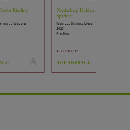
Niederberg Helden Riesling
Spätlese
Weingut Schloss Lieser
- / Wildpastete, Kürbiscremesuppe,
2023
& Pfannkuchen, Eis & Parfait mit süßen
Riesling
 & Tartes
Ausverkauft
Ausverkauft
AUF ANFRAGE
AUF ANF
befallenen Trauben wurden sehr spät im Herbst