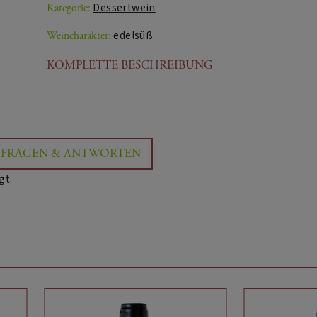
Dessertwein
Kategorie:
edelsüß
Weincharakter:
KOMPLETTE BESCHREIBUNG
Sensorische Beschreibung:
Ein prächtiger Riesling, der die süße Eleganz einer Au
leuchtet in einem strahlenden Goldton und verströmt
Früchten wie Mango und Passionsfrucht, dazu kommen
FRAGEN & ANTWORTEN
Süße ist reich und tief, perfekt ausbalanciert durch e
gt.
WEIN:
Ellenzer Rüberberger Domherrenberg Au
Wein Titel:
Wissenswert:
"Die Riesling Auslese ist unser Aushängeschild für F
unseren besten, und auch steilsten, Weinbergen i
in der Nähe von Ellenz. In diesen Wein fließt all 
- Arno Fuhrmann -