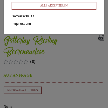
ALLE AKZEPTIEREN
Datenschutz
Impressum
Götterlay Riesling
Beerenauslese
(0)
AUF ANFRAGE
ANFRAGE SCHREIBEN
None