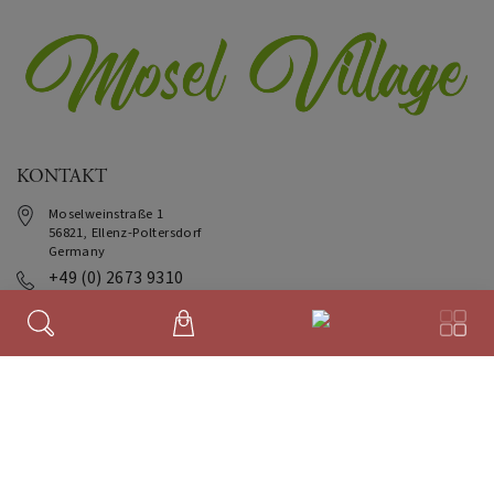
KONTAKT
Moselweinstraße 1
56821
,
Ellenz-Poltersdorf
Germany
+49 (0) 2673 9310
wineshop@moselvillage.de
INFO
Impressum
Datenschutz