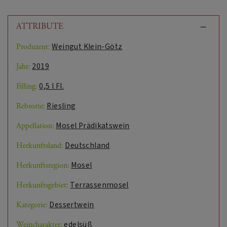
ATTRIBUTE
Weingut Klein-Götz
Produzent:
2019
Jahr:
0,5 l Fl.
Filling:
Riesling
Rebsorte:
Mosel Prädikatswein
Appellation:
Deutschland
Herkunftsland:
Mosel
Herkunftsregion:
Terrassenmosel
Herkunftsgebiet:
Dessertwein
Kategorie:
edelsüß
Weincharakter: