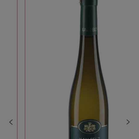
Dessertwein
Kategorie:
edelsüß
Weincharakter:
Mosel Prädikatswein
Appellation:
Weißwein
Glas:
Riesling
Premiumglas:
8
optimale Trinktemperatur (°C), von:
10
optimale Trinktemperatur (°C), bis:
4
Optimale Trinkreife (Jahre nach der Ernte) von:
15
Optimale Trinkreife (Jahre nach der Ernte) bis:
Gänseleber- / Wildpastete,
Speiseempfehlung:
Hartkäse würzig, Edelschimmelkäse, Weichkäse
mit Rotschmiere, gebackene Früchte, Zabaione,
Kaltschale, Früchte, Eis & Parfait mit süßen