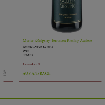
Komponenten, Kuchen & Tartes
Riesling
Rebsorte:
süss
Restzucker:
6.5
Alkoholgehalt (%vol):
Merler Königslay-Terrassen Riesling Auslese
7.2
Säurewert (g/l):
Weingut Albert Kallfelz
2018
169
Restzuckerwert (g/l):
Riesling
2019
Jahr:
Ausverkauft
AUF ANFRAGE